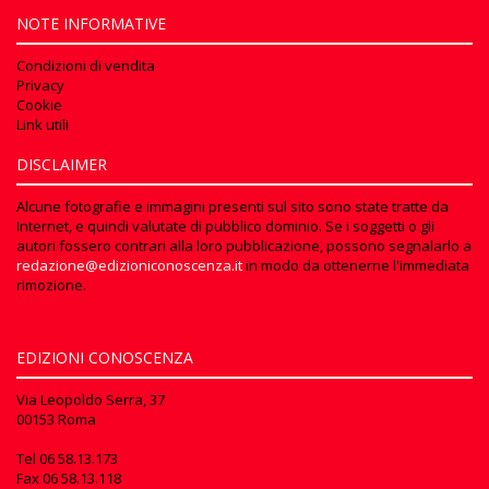
NOTE INFORMATIVE
Condizioni di vendita
Privacy
Cookie
Link utili
DISCLAIMER
Alcune fotografie e immagini presenti sul sito sono state tratte da
Internet, e quindi valutate di pubblico dominio. Se i soggetti o gli
autori fossero contrari alla loro pubblicazione, possono segnalarlo a
redazione@edizioniconoscenza.it
in modo da ottenerne l'immediata
rimozione.
EDIZIONI CONOSCENZA
Via Leopoldo Serra, 37
00153 Roma
Tel
06 58.13.173
Fax
06 58.13.118