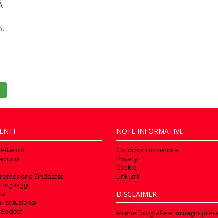
À
a
,
ENTI
NOTE INFORMATIVE
pettacolo
Condizioni di vendita
azione
Privacy
Cookie
rofessione Sindacato
Link utili
 Linguaggi
ia
DISCLAIMER
 istituzionali
 Società
Alcune fotografie e immagini prese