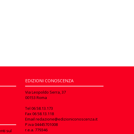
EDIZIONI CONOSCENZA
Via Leopoldo Serra, 37
00153 Roma
Tel
06 58.13.173
Fax
06 58.13.118
Email
redazione@edizioniconoscenza.it
P.iva 04445701008
r.e.a. 779346
nti sul