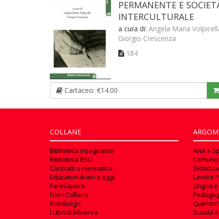
PERMANENTE E SOCIET
INTERCULTURALE
a cura di:
Angela Maria Volpicell
Giorgio Crescenza
184
Cartaceo: €14.00
COLLANE
ARGOM
Biblioteca insegnante
Arte e S
Biblioteca RSU
Comunic
Contratti e normativa
Didattica
Educatori di ieri e oggi
Lavoro P
FareSapere
Lingua e
Fuori Collana
Pedagog
fuoriluogo
Questioni
I Libri di Minerva
Scuola e