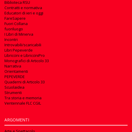
Biblioteca RSU
Contratti e normativa
Educatori di ieri e oggi
FareSapere
Fuori Collana
fuoriluogo
I Libri di Minerva
Incontri
Introvabili/scaricabili
Libri Pepeverde
Libriccini e LibricciniPro
Monografici di Articolo 33
Narrativa
Orientamenti
PEPEVERDE
Quaderni di Articolo 33
Scuolaidea
Strumenti
Tra storia e memoria
Ventennale FLC CGIL
ARGOMENTI
Arte e Spettacolo