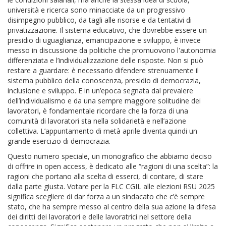
università e ricerca sono minacciate da un progressivo
disimpegno pubblico, da tagli alle risorse e da tentativi di
privatizzazione. Il sistema educativo, che dovrebbe essere un
presidio di uguaglianza, emancipazione e sviluppo, è invece
messo in discussione da politiche che promuovono l'autonomia
differenziata e l’individualizzazione delle risposte. Non si può
restare a guardare: è necessario difendere strenuamente il
sistema pubblico della conoscenza, presidio di democrazia,
inclusione e sviluppo. E in un’epoca segnata dal prevalere
dell’individualismo e da una sempre maggiore solitudine dei
lavoratori, è fondamentale ricordare che la forza di una
comunità di lavoratori sta nella solidarietà e nell’azione
collettiva. L’appuntamento di metà aprile diventa quindi un
grande esercizio di democrazia.
Questo numero speciale, un monografico che abbiamo deciso
di offrire in open access, è dedicato alle “ragioni di una scelta”: la
ragioni che portano alla scelta di esserci, di contare, di stare
dalla parte giusta. Votare per la FLC CGIL alle elezioni RSU 2025
significa scegliere di dar forza a un sindacato che c’è sempre
stato, che ha sempre messo al centro della sua azione la difesa
dei diritti dei lavoratori e delle lavoratrici nel settore della