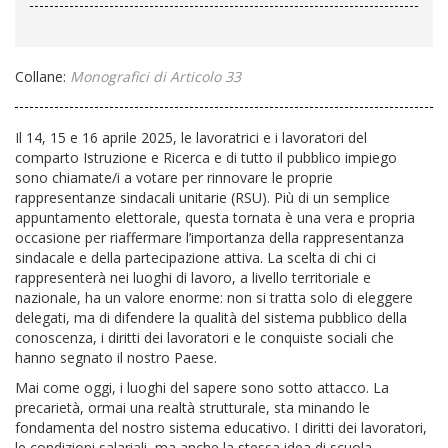
Collane:
Monografici di Articolo 33
Il 14, 15 e 16 aprile 2025, le lavoratrici e i lavoratori del
comparto Istruzione e Ricerca e di tutto il pubblico impiego
sono chiamate/i a votare per rinnovare le proprie
rappresentanze sindacali unitarie (RSU). Più di un semplice
appuntamento elettorale, questa tornata è una vera e propria
occasione per riaffermare l’importanza della rappresentanza
sindacale e della partecipazione attiva. La scelta di chi ci
rappresenterà nei luoghi di lavoro, a livello territoriale e
nazionale, ha un valore enorme: non si tratta solo di eleggere
delegati, ma di difendere la qualità del sistema pubblico della
conoscenza, i diritti dei lavoratori e le conquiste sociali che
hanno segnato il nostro Paese.
Mai come oggi, i luoghi del sapere sono sotto attacco. La
precarietà, ormai una realtà strutturale, sta minando le
fondamenta del nostro sistema educativo. I diritti dei lavoratori,
le condizioni salariali, ma anche la stessa idea di scuola,