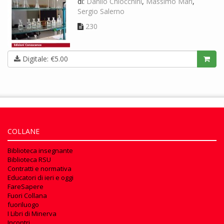
di:
Danilo Chiocchini
,
Massimo Mari
,
Sergio Salerno
230
Digitale: €5.00
COLLANE
Biblioteca insegnante
Biblioteca RSU
Contratti e normativa
Educatori di ieri e oggi
FareSapere
Fuori Collana
fuoriluogo
I Libri di Minerva
Incontri