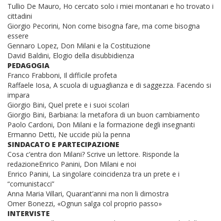
Tullio De Mauro, Ho cercato solo i miei montanari e ho trovato i
cittadini
Giorgio Pecorini, Non come bisogna fare, ma come bisogna
essere
Gennaro Lopez, Don Milani e la Costituzione
David Baldini, Elogio della disubbidienza
PEDAGOGIA
Franco Frabboni, Il difficile profeta
Raffaele Iosa, A scuola di uguaglianza e di saggezza. Facendo si
impara
Giorgio Bini, Quel prete e i suoi scolari
Giorgio Bini, Barbiana: la metafora di un buon cambiamento
Paolo Cardoni, Don Milani e la formazione degli insegnanti
Ermanno Detti, Ne uccide più la penna
SINDACATO E PARTECIPAZIONE
Cosa c’entra don Milani? Scrive un lettore. Risponde la
redazioneEnrico Panini, Don Milani e noi
Enrico Panini, La singolare coincidenza tra un prete e i
“comunistacci”
Anna Maria Villari, Quarant’anni ma non li dimostra
Omer Bonezzi, «Ognun salga col proprio passo»
INTERVISTE