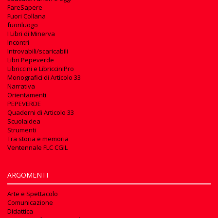
FareSapere
Fuori Collana
fuoriluogo
I Libri di Minerva
Incontri
Introvabili/scaricabili
Libri Pepeverde
Libriccini e LibricciniPro
Monografici di Articolo 33
Narrativa
Orientamenti
PEPEVERDE
Quaderni di Articolo 33
Scuolaidea
Strumenti
Tra storia e memoria
Ventennale FLC CGIL
ARGOMENTI
Arte e Spettacolo
Comunicazione
Didattica