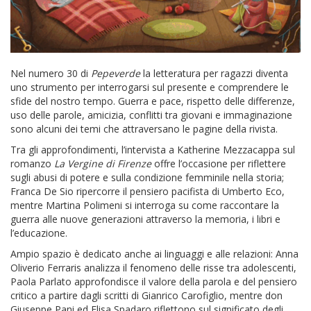
Nel numero 30 di
Pepeverde
la letteratura per ragazzi diventa
uno strumento per interrogarsi sul presente e comprendere le
sfide del nostro tempo. Guerra e pace, rispetto delle differenze,
uso delle parole, amicizia, conflitti tra giovani e immaginazione
sono alcuni dei temi che attraversano le pagine della rivista.
Tra gli approfondimenti, l’intervista a Katherine Mezzacappa sul
romanzo
La Vergine di Firenze
offre l’occasione per riflettere
sugli abusi di potere e sulla condizione femminile nella storia;
Franca De Sio ripercorre il pensiero pacifista di Umberto Eco,
mentre Martina Polimeni si interroga su come raccontare la
guerra alle nuove generazioni attraverso la memoria, i libri e
l’educazione.
Ampio spazio è dedicato anche ai linguaggi e alle relazioni: Anna
Oliverio Ferraris analizza il fenomeno delle risse tra adolescenti,
Paola Parlato approfondisce il valore della parola e del pensiero
critico a partire dagli scritti di Gianrico Carofiglio, mentre don
Giuseppe Pani ed Elisa Spadaro riflettono sul significato degli