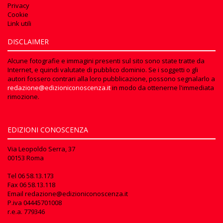
Privacy
Cookie
Link utili
DISCLAIMER
Alcune fotografie e immagini presenti sul sito sono state tratte da
Internet, e quindi valutate di pubblico dominio. Se i soggetti o gli
autori fossero contrari alla loro pubblicazione, possono segnalarlo a
redazione@edizioniconoscenza.it
in modo da ottenerne l'immediata
rimozione.
EDIZIONI CONOSCENZA
Via Leopoldo Serra, 37
00153 Roma
Tel
06 58.13.173
Fax
06 58.13.118
Email
redazione@edizioniconoscenza.it
P.iva 04445701008
r.e.a. 779346