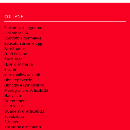
COLLANE
Biblioteca insegnante
Biblioteca RSU
Contratti e normativa
Educatori di ieri e oggi
FareSapere
Fuori Collana
fuoriluogo
I Libri di Minerva
Incontri
Introvabili/scaricabili
Libri Pepeverde
Libriccini e LibricciniPro
Monografici di Articolo 33
Narrativa
Orientamenti
PEPEVERDE
Quaderni di Articolo 33
Scuolaidea
Strumenti
Tra storia e memoria