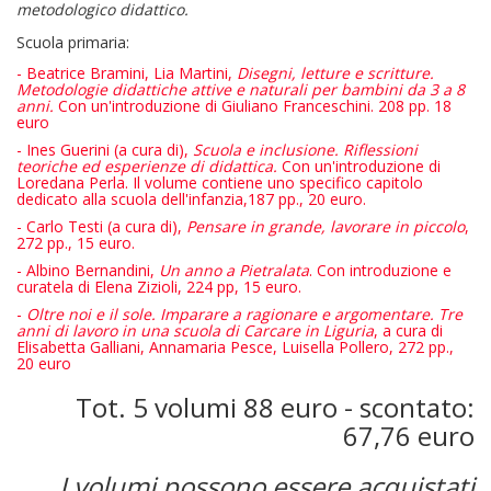
metodologico didattico.
Scuola primaria:
- Beatrice Bramini, Lia Martini,
Disegni, letture e scritture.
Metodologie didattiche attive e naturali per bambini da 3 a 8
anni.
Con un'introduzione di Giuliano Franceschini. 208 pp. 18
euro
- Ines Guerini (a cura di),
Scuola e inclusione. Riflessioni
teoriche ed esperienze di didattica.
Con un'introduzione di
Loredana Perla. Il volume contiene uno specifico capitolo
dedicato alla scuola dell'infanzia,187 pp., 20 euro.
- Carlo Testi (a cura di),
Pensare in grande, lavorare in piccolo
,
272 pp., 15 euro.
- Albino Bernandini,
Un anno a Pietralata
. Con introduzione e
curatela di Elena Zizioli, 224 pp, 15 euro.
-
Oltre noi e il sole. Imparare a ragionare e argomentare. Tre
anni di lavoro in una scuola di Carcare in Liguria
, a cura di
Elisabetta Galliani, Annamaria Pesce, Luisella Pollero, 272 pp.,
20 euro
Tot. 5 volumi 88 euro - scontato:
67,76 euro
I volumi possono essere acquistati